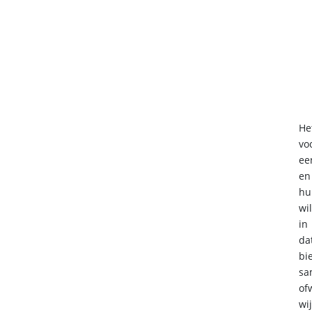
He
vo
ee
en
hu
wi
in
da
bi
sa
of
wi