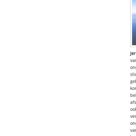
Je
va
on
sl
ge
ko
be
af
oo
ve
on
va