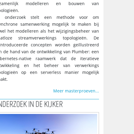
ezamenlijk modelleren en bouwen van
pologieën.
t onderzoek stelt een methode voor om
ynchrone samenwerking mogelijk te maken bij
wel het modelleren als het wijzigingsbeheer van
aatloze streamverwerkings topologieën. De
ïntroduceerde concepten worden geïllustreerd
n de hand van de ontwikkeling van Plumber: een
bernetes-native raamwerk dat de iteratieve
twikkeling en het beheer van verwerkings
pologieën op een serverless manier mogelijk
akt.
Meer masterproeven...
NDERZOEK IN DE KIJKER