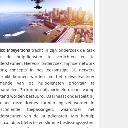
rico Moeyersons
tracht in zijn onderzoek de taak
n de hulpdiensten te verlichten en te
dersteunen. Hiervoor onderzoekt hij hoe ‘network
icing concepts’ in het toekomstige 5G netwerk
bruikt kunnen worden om het netwerkverkeer
mende van de hulpdiensten prioritair te
handelen. Zo kunnen bijvoorbeeld drones vanop
stand worden bestuurd. Daarnaast onderzoekt hij
k hoe deze drones kunnen ingezet worden in
rschillende toepassingen, waaronder het
dersteunen van de hulpdiensten. Met behulp
n o.a. objectdetectie en slimme beslissingssystem