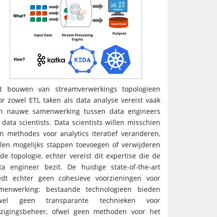
t bouwen van streamverwerkings topologieën
or zowel ETL taken als data analyse vereist vaak
n nauwe samenwerking tussen data engineers
 data scientists. Data scientists willen misschien
n methodes voor analytics iteratief veranderen,
llen mogelijks stappen toevoegen of verwijderen
 de topologie, echter vereist dit expertise die de
ta engineer bezit. De huidige state-of-the-art
edt echter geen cohesieve voorzieningen voor
menwerking: bestaande technologieën bieden
wel geen transparante technieken voor
jzigingsbeheer, ofwel geen methoden voor het