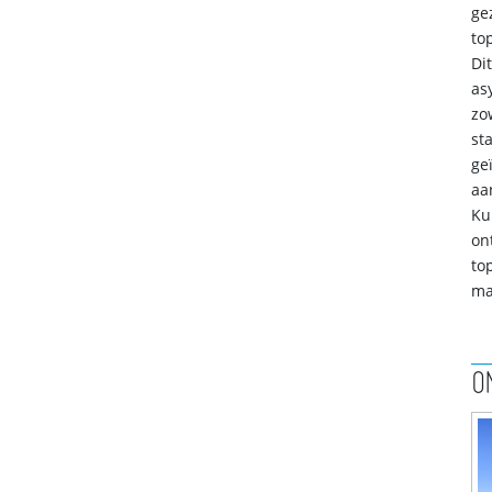
g
to
Di
as
zo
st
ge
aa
Ku
on
to
ma
O