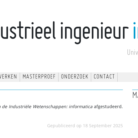
ustrieel ingenieur
Uni
WERKEN
MASTERPROEF
ONDERZOEK
CONTACT
M
n de Industriële Wetenschappen: informatica
afgestudeerd.
Gepubliceerd op 18 September 2025